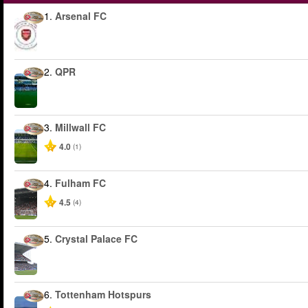
1.
Arsenal FC
2.
QPR
3.
Millwall FC
4.0
(1)
4.
Fulham FC
4.5
(4)
5.
Crystal Palace FC
6.
Tottenham Hotspurs