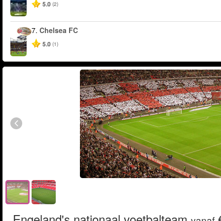
5.0
(2)
7.
Chelsea FC
5.0
(1)
Engeland's nationaal voetbalteam
€
vanaf