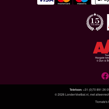
Hoogste kre
© Dun & Br
Telefoon
:
+31 (0)70 891 26 0
© 2026
LondenVoetbal.nl
, met alleenrec
Ticmate's 