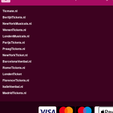
Ticmate.nl
BerlijnTickets.nl
NewYorkMusicals.nl
WenenTickets.nl
LondenMusicals.nl
ParijsTickets.nl
PraagTickets.nl
NewYorkTicket.nl
BarcelonaVoetbal.nl
RomeTickets.nl
LondenTicket
FlorenceTickets.nl
ItalieVoetbal.nl
MadridTickets.nl