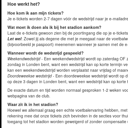
Hoe werkt het?
Hoe kom ik aan mijn tickets?
Je e-tickets worden 2-7 dagen vóór de wedstrijd naar je e-mailadr
Wat moet ik doen als ik bij het stadion aankom?
Laat de e-tickets gewoon zien bij de poortingang die op je e-ticket
Let wel
: Zowel jij als degene die met je meegaat naar de voetbal
(bijvoorbeeld je paspoort) meenemen wanneer je samen met de e-t
Wanneer wordt de wedstrijd gespeeld?
Weekendwedstrijd
- Een weekendwedstrijd wordt op zaterdag OF zo
zondag in Londen bent, want een wedstrijd kan op korte termijn v
kan een weekendwedstrijd worden verplaatst naar vrijdag of maand
Doordeweekse wedstrijd
- Een doordeweekse wedstrijd wordt op d
op deze 3 dagen in Londen bent, want een wedstrijd kan op korte 
De exacte datum en tijd worden normaal gesproken 1-2 weken voor 
webpagina van de club.
Waar zit ik in het stadion?
Hoewel we allemaal graag een echte voetbalervaring hebben, met z
rekening mee dat onze tickets zich bevinden in de secties voor thui
toegang tot het stadion worden geweigerd of zonder compensatie u