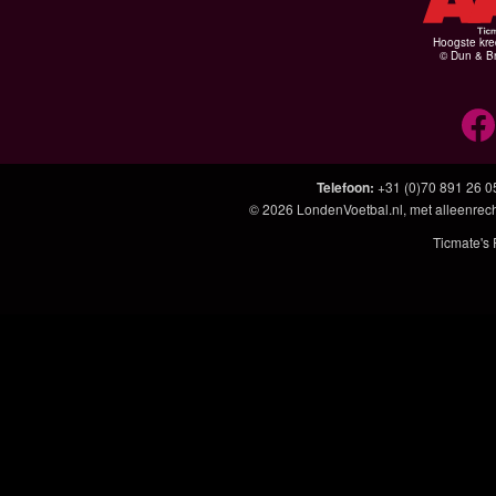
Hoogste kre
© Dun & Br
Telefoon
:
+31 (0)70 891 26 0
© 2026
LondenVoetbal.nl
, met alleenrec
Ticmate's 