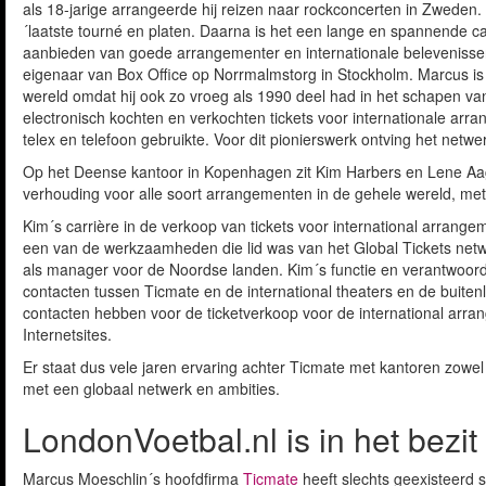
als 18-jarige arrangeerde hij reizen naar rockconcerten in Zweden.
´laatste tourné en platen. Daarna is het een lange en spannende car
aanbieden van goede arrangementer en internationale belevenissen vo
eigenaar van Box Office op Norrmalmstorg in Stockholm. Marcus is 
wereld omdat hij ook zo vroeg als 1990 deel had in het schapen va
electronisch kochten en verkochten tickets voor internationale arr
telex en telefoon gebruikte. Voor dit pionierswerk ontving het netwe
Op het Deense kantoor in Kopenhagen zit Kim Harbers en Lene A
verhouding voor alle soort arrangementen in de gehele wereld, met
Kim´s carrière in de verkoop van tickets voor international arrang
een van de werkzaamheden die lid was van het Global Tickets netw
als manager voor de Noordse landen. Kim´s functie en verantwoord
contacten tussen Ticmate en de international theaters en de buiten
contacten hebben voor de ticketverkoop voor de international arra
Internetsites.
Er staat dus vele jaren ervaring achter Ticmate met kantoren zowe
met een globaal netwerk en ambities.
LondonVoetbal.nl is in het bezi
Marcus Moeschlin´s hoofdfirma
Ticmate
heeft slechts geexisteerd s