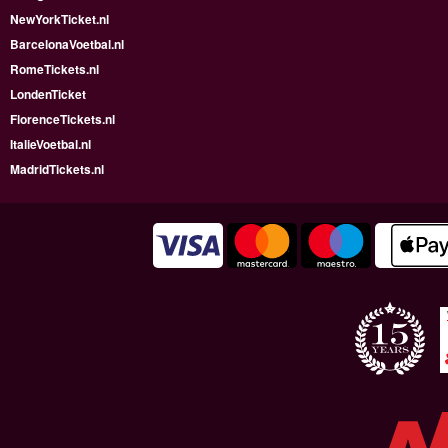
NewYorkTicket.nl
BarcelonaVoetbal.nl
RomeTickets.nl
LondenTicket
FlorenceTickets.nl
ItalieVoetbal.nl
MadridTickets.nl