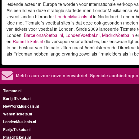
leidende acteur in Europa te worden voor internationale verkoop va
Als een lid van deze strategie startede men LondonMusikaler.se Va
zoveel landen hieronder
LondenMusicals.nl
in Nederland. LondenVoe
idee met Ticmate´s voetbal sites is dat deze ook gevonden moeten 
van tickets voor voetbal in Londen. Sinds 2009 lanceerde Ticmate te
Londen.
BarcelonaVoetbal.nl
,
LondenVoetbal.nl
,
MadridVoetbal.n
e
en
RomeTickets.nl
die verkopen voor attracties, bezienswaardighe
In het bestuur van Ticmate zitten naast Administrerende Directeu
als Friedman hebben lange ervaring zowel als firmaleiders als in b
Meld u aan voor onze nieuwsbrief. Speciale aanbiedingen
Ticmate.nl
BerlijnTickets.nl
NewYorkMusicals.nl
WenenTickets.nl
LondenMusicals.nl
ParijsTickets.nl
PraagTickets.nl