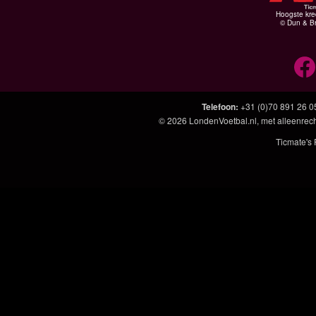
Hoogste kre
© Dun & Br
Telefoon
:
+31 (0)70 891 26 0
© 2026
LondenVoetbal.nl
, met alleenrec
Ticmate's 