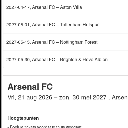
2027-04-17
, Arsenal FC – Aston Villa
2027-05-01
, Arsenal FC – Tottenham Hotspur
2027-05-15
, Arsenal FC – Nottingham Forest,
2027-05-30
, Arsenal FC – Brighton & Hove Albion
Arsenal FC
vri, 21 aug 2026
– zon, 30 mei 2027
, Arse
Hoogtepunten
- Boek je tickets voordat je thuis weggaat