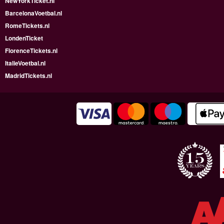
NewYorkTicket.nl
BarcelonaVoetbal.nl
RomeTickets.nl
LondenTicket
FlorenceTickets.nl
ItalieVoetbal.nl
MadridTickets.nl