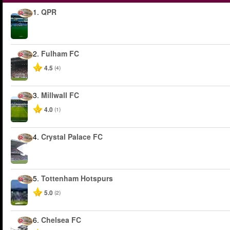
1.
QPR
2.
Fulham FC
4.5
(4)
3.
Millwall FC
4.0
(1)
4.
Crystal Palace FC
5.
Tottenham Hotspurs
5.0
(2)
6.
Chelsea FC