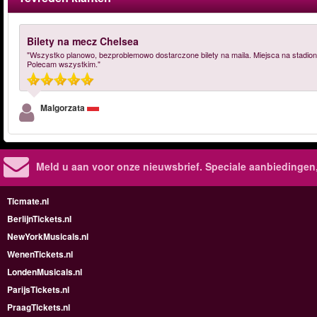
Bilety na mecz Chelsea
"Wszystko planowo, bezproblemowo dostarczone bilety na maila. Miejsca na stadioni
Polecam wszystkim."
Malgorzata
Meld u aan voor onze nieuwsbrief. Speciale aanbiedingen
Ticmate.nl
BerlijnTickets.nl
NewYorkMusicals.nl
WenenTickets.nl
LondenMusicals.nl
ParijsTickets.nl
PraagTickets.nl