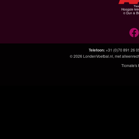
Hoogste kre
© Dun & Br
Telefoon
:
+31 (0)70 891 26 0
© 2026
LondenVoetbal.nl
, met alleenrec
Ticmate's 