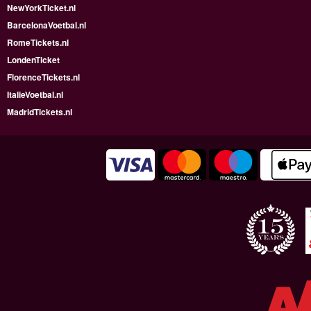
NewYorkTicket.nl
BarcelonaVoetbal.nl
RomeTickets.nl
LondenTicket
FlorenceTickets.nl
ItalieVoetbal.nl
MadridTickets.nl