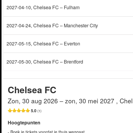
2027-04-10
, Chelsea FC – Fulham
2027-04-24
, Chelsea FC – Manchester City
2027-05-15
, Chelsea FC – Everton
2027-05-30
, Chelsea FC – Brentford
Chelsea FC
zon, 30 aug 2026
– zon, 30 mei 2027
, Che
5.0
(1)
Hoogtepunten
- Boek je tickets voordat je thuis weggaat