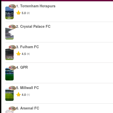
1.
Tottenham Hotspurs
5.0
(2)
2.
Crystal Palace FC
3.
Fulham FC
4.5
(4)
4.
QPR
5.
Millwall FC
4.0
(1)
6.
Arsenal FC